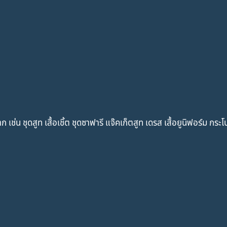
่น ชุดสูท เสื้อเชิ้ต ชุดซาฟารี แจ๊คเก็ตสูท เดรส เสื้อยูนิฟอร์ม กร