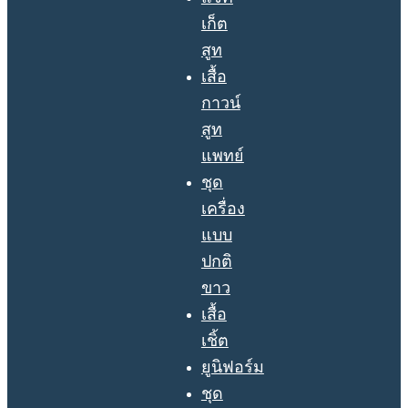
เก็ต
สูท
เสื้อ
กาวน์
สูท
แพทย์
ชุด
เครื่อง
แบบ
ปกติ
ขาว
เสื้อ
เชิ้ต
ยูนิฟอร์ม
ชุด