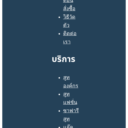
ตอน
สั่งซื้อ
วิธีวัด
ตัว
ติดต่อ
เรา
บริการ
สูท
องค์กร
สูท
แฟชั่น
ซาฟารี
สูท
แจ๊ค