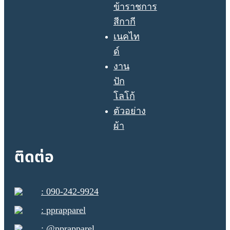
ข้าราชการ
สีกากี
เนคไท
ด์
งาน
ปัก
โลโก้
ตัวอย่าง
ผ้า
ติดต่อ
: 090-242-9924
: pprapparel
: @pprapparel